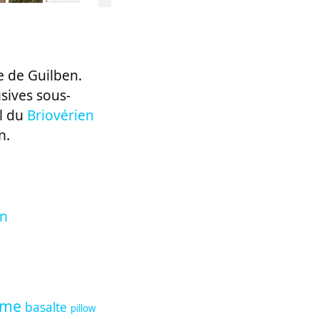
te de Guilben.
sives sous-
ol du
Briovérien
n.
en
sme
basalte
pillow