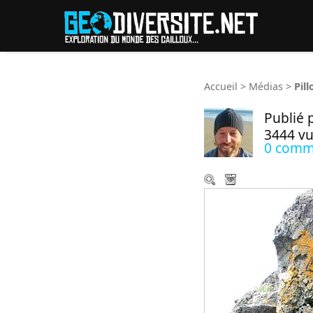
Reche
Accueil
>
Médias
>
Pil
Publié 
3444 v
0 comm