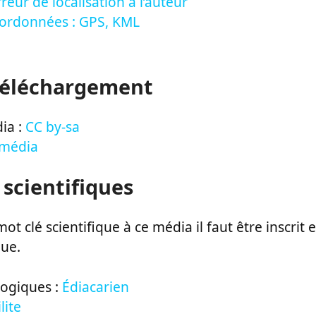
reur de localisation à l’auteur
oordonnées : GPS, KML
Téléchargement
ia :
CC by-sa
 média
 scientifiques
ot clé scientifique à ce média il faut être inscri
que.
logiques :
Édiacarien
lite