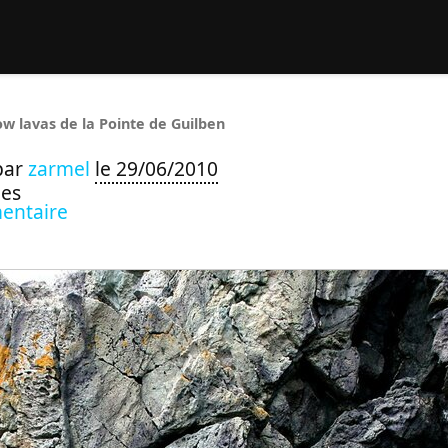
rcher :
low lavas de la Pointe de Guilben
par
zarmel
le 29/06/2010
ues
entaire