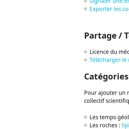
Signaler une er
Exporter les c
Partage / 
Licence du méd
Télécharger le
Catégories
Pour ajouter un m
collectif scientifi
Les temps géo
Les roches :
Spi