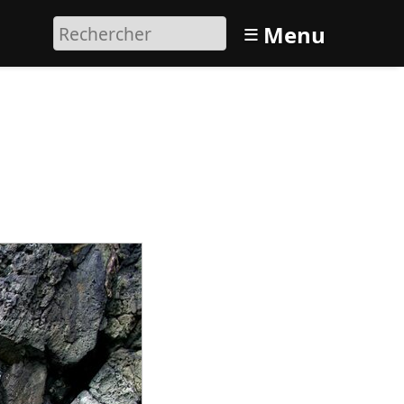
≡
Menu