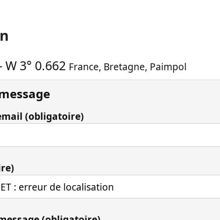
on
-
W 3° 0.662
France
,
Bretagne
,
Paimpol
 message
mail (obligatoire)
ire)
 message (obligatoire)