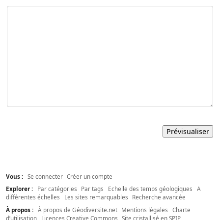
Vous :
Se connecter
Créer un compte
Explorer :
Par catégories
Par tags
Echelle des temps géologiques
A
différentes échelles
Les sites remarquables
Recherche avancée
À propos :
À propos de Géodiversite.net
Mentions légales
Charte
d’utilisation
Licences Creative Commons
Site cristallisé en SPIP