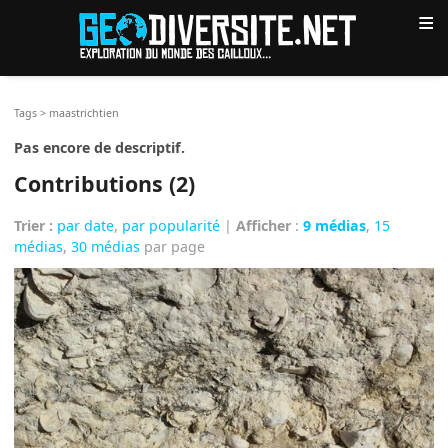
≡
Tags
>
maastrichtien
Pas encore de descriptif.
Contributions (2)
Trier :
par date
,
par popularité
|
Afficher
:
9 médias
,
15
médias
,
30 médias
par page