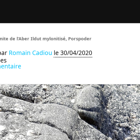
rcher :
nite de l’Aber Ildut mylonitisé, Porspoder
par
Romain Cadiou
le 30/04/2020
ues
entaire