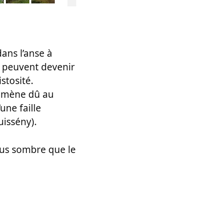
ans l’anse à
as peuvent devenir
stosité.
énomène dû au
une faille
uissény).
plus sombre que le