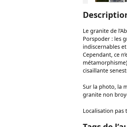
Descriptio
Le granite de l’A
Porspoder : les g
indiscernables et
Cependant, ce n’e
métamorphisme) ma
cisaillante sene
Sur la photo, la 
granite non broy
Localisation pas 
Tags de l’a