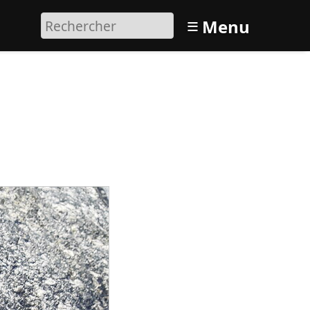
≡
Menu