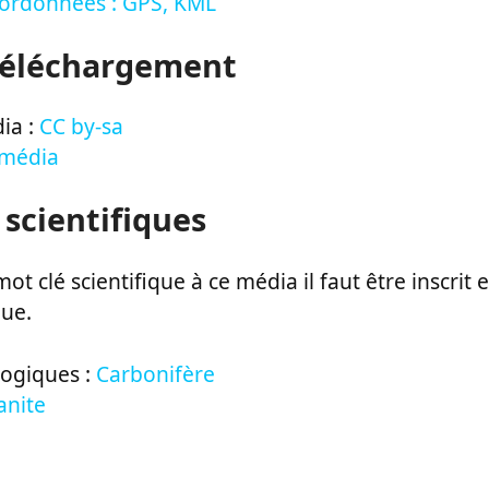
oordonnées : GPS, KML
Téléchargement
ia :
CC by-sa
 média
 scientifiques
ot clé scientifique à ce média il faut être inscri
que.
logiques :
Carbonifère
anite