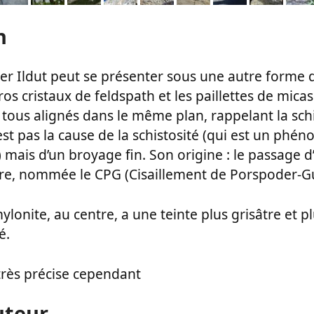
n
ber Ildut peut se présenter sous une autre forme d
ros cristaux de feldspath et les paillettes de mic
 tous alignés dans le même plan, rappelant la schi
st pas la cause de la schistosité (qui est un ph
is d’un broyage fin. Son origine : le passage d’
stre, nommée le CPG (Cisaillement de Porspoder-G
mylonite, au centre, a une teinte plus grisâtre et 
é.
très précise cependant
uteur