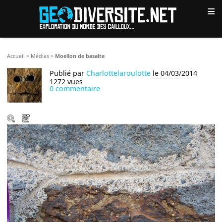
≡
Accueil
>
Médias
>
Moellon de basalte
Publié par
Charlottelaroulotte
le 04/03/2014
1272 vues
0 commentaire