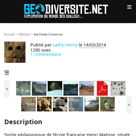
≡
Accueil
>
Médias
>
Karthala Comores
Publié par
cathy Henry
le 14/03/2014
1290 vues
1 commentaire
<
>
Description
Sortie pédagogique de l’école française Henri Matisse, située