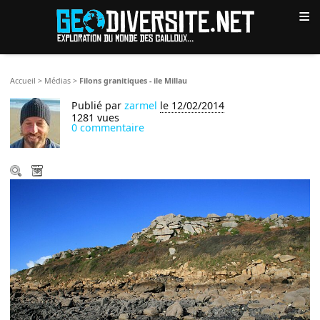
≡
Accueil
>
Médias
>
Filons granitiques - ile Millau
Publié par
zarmel
le 12/02/2014
1281 vues
0 commentaire