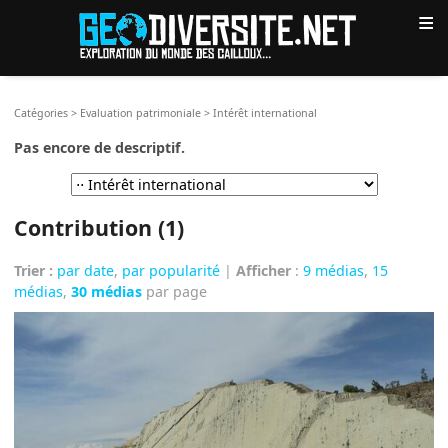
≡
Catégories
>
Evaluation patrimoniale
>
Intérêt international
Pas encore de descriptif.
Contribution (1)
Trier :
par date
,
par popularité
|
Afficher
:
9 médias
,
15
médias
,
30 médias
par page