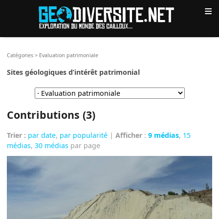
≡
Catégories
>
Evaluation patrimoniale
Sites géologiques d’intérêt patrimonial
Contributions (3)
Trier :
par date
,
par popularité
|
Afficher
:
9 médias
,
15
médias
,
30 médias
par page