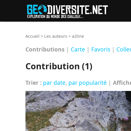
Reche
Accueil
>
Les auteurs
>
a2line
Contributions
|
Carte
|
Favoris
|
Colle
Contribution (1)
Trier :
par date
,
par popularité
|
Affich