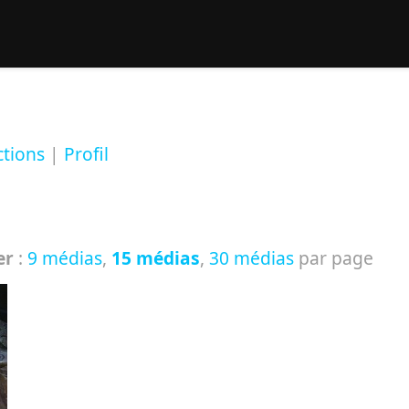
rcher :
ctions
|
Profil
er
:
9 médias
,
15 médias
,
30 médias
par page