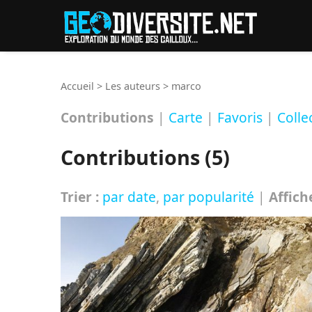
Reche
Accueil
>
Les auteurs
>
marco
Contributions
|
Carte
|
Favoris
|
Colle
Contributions (5)
Trier :
par date
,
par popularité
|
Affich