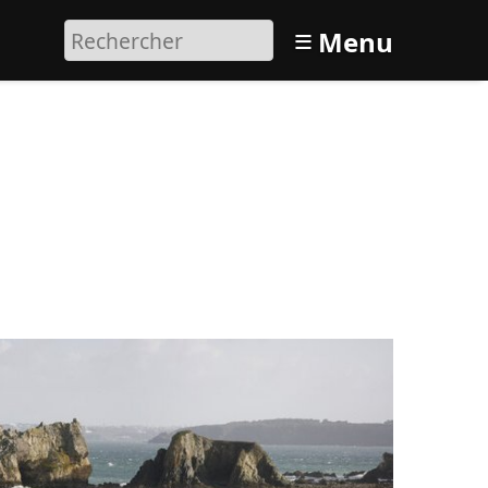
≡
Menu