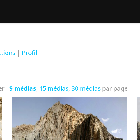
rcher :
ctions
|
Profil
er
:
9 médias
,
15 médias
,
30 médias
par page