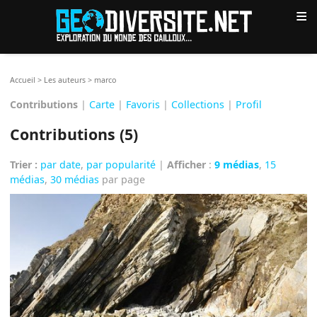
≡
Accueil
>
Les auteurs
>
marco
Contributions
|
Carte
|
Favoris
|
Collections
|
Profil
Contributions (5)
Trier :
par date
,
par popularité
|
Afficher
:
9 médias
,
15
médias
,
30 médias
par page