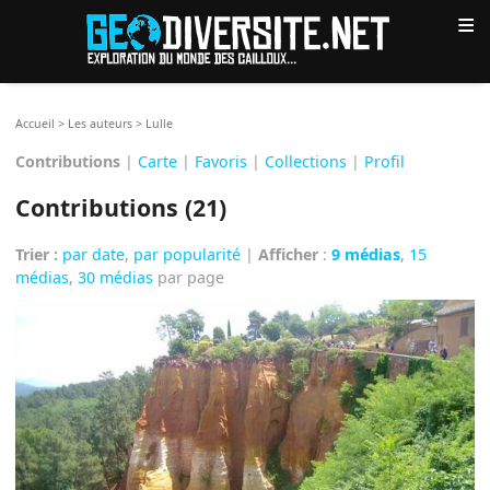
≡
Accueil
>
Les auteurs
>
Lulle
Contributions
|
Carte
|
Favoris
|
Collections
|
Profil
Contributions (21)
Trier :
par date
,
par popularité
|
Afficher
:
9 médias
,
15
médias
,
30 médias
par page