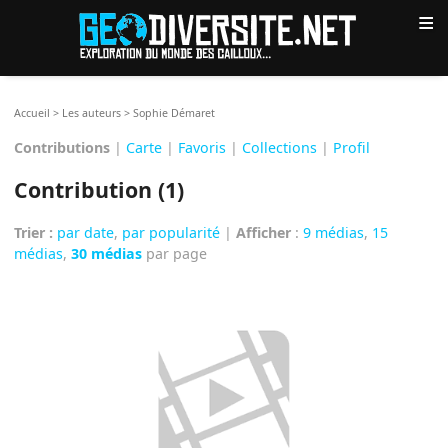
≡
Accueil
>
Les auteurs
>
Sophie Démaret
Contributions
|
Carte
|
Favoris
|
Collections
|
Profil
Contribution (1)
Trier :
par date
,
par popularité
|
Afficher
:
9 médias
,
15
médias
,
30 médias
par page