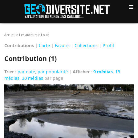
≡
Accueil
>
Les auteurs
>
Louis
Contributions
|
Carte
|
Favoris
|
Collections
|
Profil
Contribution (1)
Trier :
par date
,
par popularité
|
Afficher
:
9 médias
,
15
médias
,
30 médias
par page