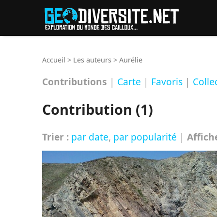
Reche
Accueil
>
Les auteurs
>
Aurélie
Contributions
|
Carte
|
Favoris
|
Colle
Contribution (1)
Trier :
par date
,
par popularité
|
Affich