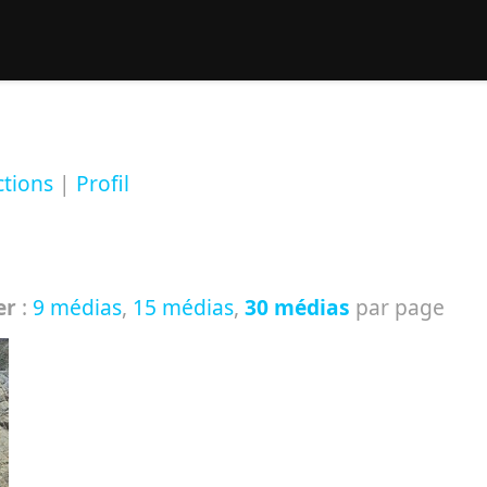
rcher :
ctions
|
Profil
er
:
9 médias
,
15 médias
,
30 médias
par page