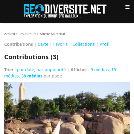
≡
Accueil
>
Les auteurs
>
Arlette Maréchal
Contributions
|
Carte
|
Favoris
|
Collections
|
Profil
Contributions (3)
Trier :
par date
,
par popularité
|
Afficher
:
9 médias
,
15
médias
,
30 médias
par page