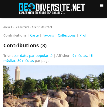
≡
Accueil
>
Les auteurs
>
Arlette Maréchal
Contributions
|
Carte
|
Favoris
|
Collections
|
Profil
Contributions (3)
Trier :
par date
,
par popularité
|
Afficher
:
9 médias
,
15
médias
,
30 médias
par page