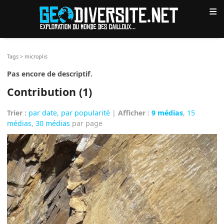
≡
Tags
>
microplis
Pas encore de descriptif.
Contribution (1)
Trier :
par date
,
par popularité
|
Afficher
:
9 médias
,
15
médias
,
30 médias
par page