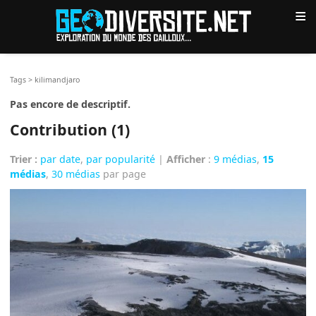
≡
Tags
>
kilimandjaro
Pas encore de descriptif.
Contribution (1)
Trier :
par date
,
par popularité
|
Afficher
:
9 médias
,
15
médias
,
30 médias
par page