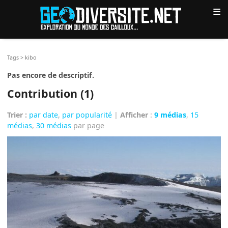
≡
Tags
>
kibo
Pas encore de descriptif.
Contribution (1)
Trier :
par date
,
par popularité
|
Afficher
:
9 médias
,
15
médias
,
30 médias
par page