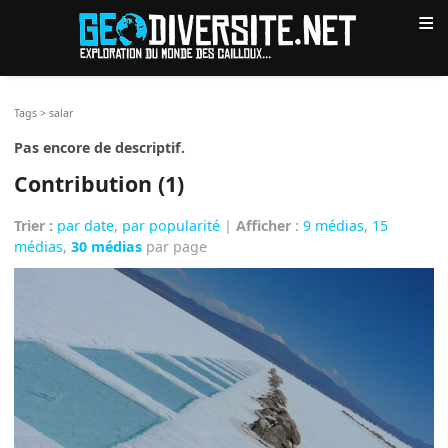
≡
Tags
>
salar
Pas encore de descriptif.
Contribution (1)
Trier :
par date
,
par popularité
|
Afficher
:
9 médias
,
15
médias
,
30 médias
par page