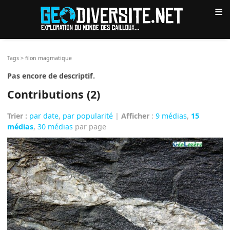
≡
Tags
>
filon magmatique
Pas encore de descriptif.
Contributions (2)
Trier :
par date
,
par popularité
|
Afficher
:
9 médias
,
15
médias
,
30 médias
par page