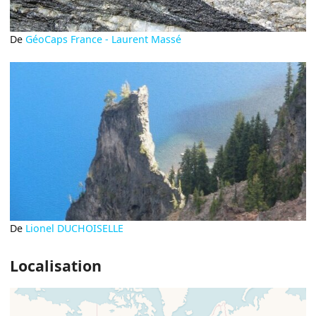
De
GéoCaps France - Laurent Massé
De
Lionel DUCHOISELLE
Localisation