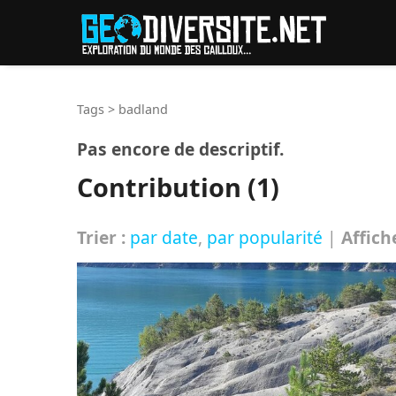
Reche
Tags
>
badland
Pas encore de descriptif.
Contribution (1)
Trier :
par date
,
par popularité
|
Affich