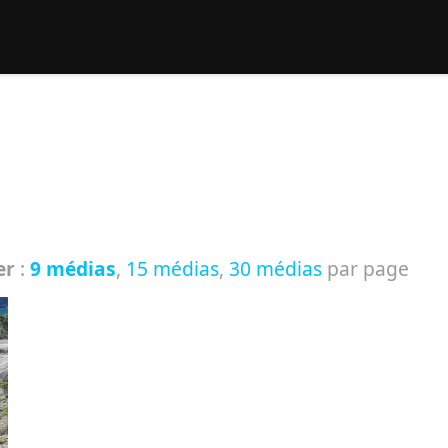
rcher :
er
:
9 médias
,
15 médias
,
30 médias
par page