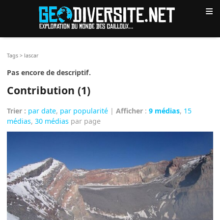
≡
Tags
>
lascar
Pas encore de descriptif.
Contribution (1)
Trier :
par date
,
par popularité
|
Afficher
:
9 médias
,
15
médias
,
30 médias
par page