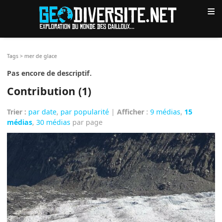
≡
Tags
>
mer de glace
Pas encore de descriptif.
Contribution (1)
Trier :
par date
,
par popularité
|
Afficher
:
9 médias
,
15
médias
,
30 médias
par page