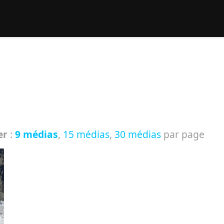
rcher :
er
:
9 médias
,
15 médias
,
30 médias
par page