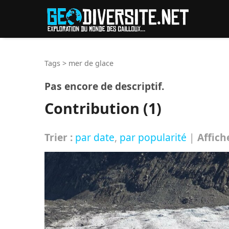
Reche
Tags
>
mer de glace
Pas encore de descriptif.
Contribution (1)
Trier :
par date
,
par popularité
|
Affich