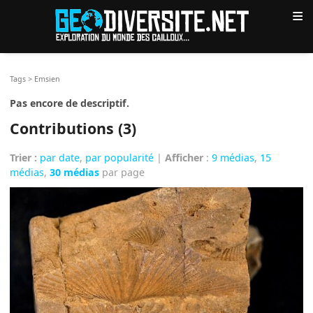
≡
Tags
>
Emsien
Pas encore de descriptif.
Contributions (3)
Trier :
par date
,
par popularité
|
Afficher
:
9 médias
,
15
médias
,
30 médias
par page