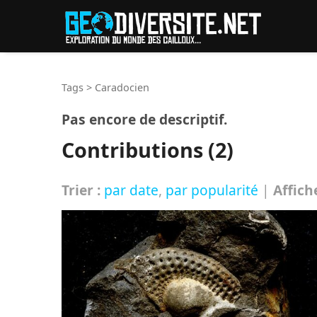
Reche
Tags
>
Caradocien
Pas encore de descriptif.
Contributions (2)
Trier :
par date
,
par popularité
|
Affich