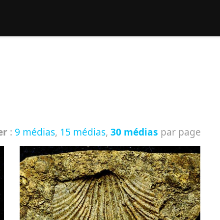
rcher :
er
:
9 médias
,
15 médias
,
30 médias
par page