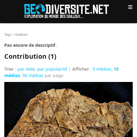
≡
Tags
>
Givétien
Pas encore de descriptif.
Contribution (1)
Trier :
par date
,
par popularité
|
Afficher
:
9 médias
,
15
médias
,
30 médias
par page