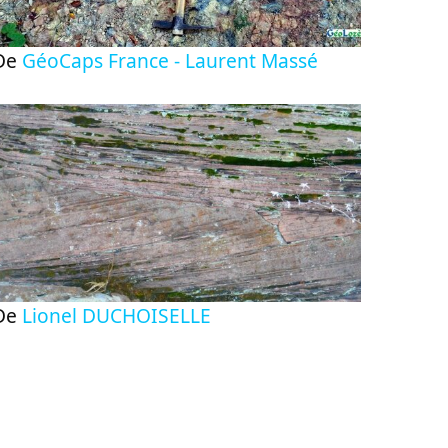
De
GéoCaps France - Laurent Massé
De
Lionel DUCHOISELLE