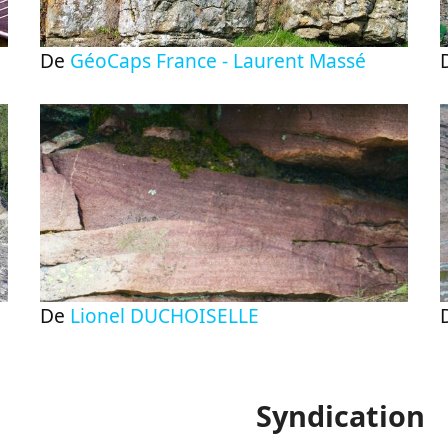
De
GéoCaps France - Laurent Massé
De
Lionel DUCHOISELLE
Syndication