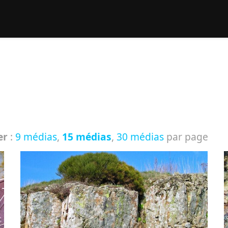
rcher :
er
:
9 médias
,
15 médias
,
30 médias
par page