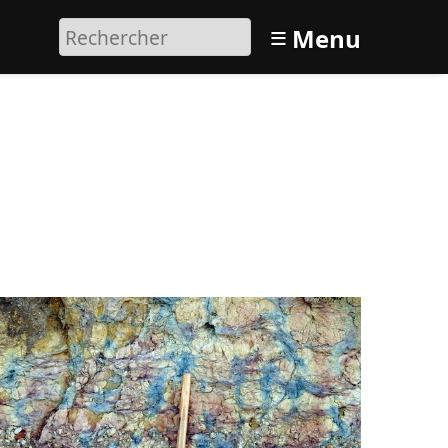
≡
Menu