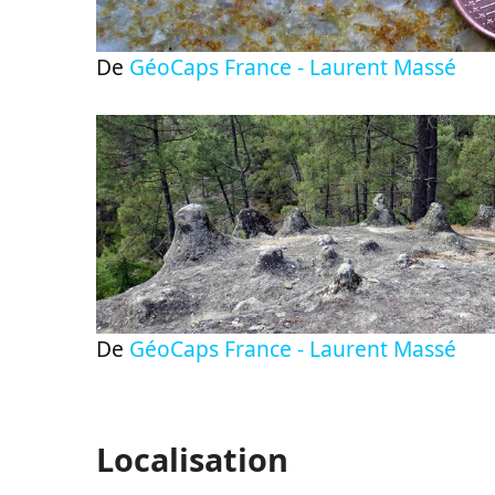
De
GéoCaps France - Laurent Massé
De
GéoCaps France - Laurent Massé
Localisation