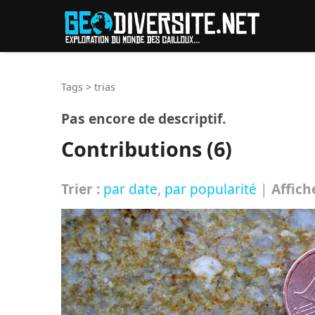
Reche
Tags
>
trias
Pas encore de descriptif.
Contributions (6)
Trier :
par date
,
par popularité
|
Affich