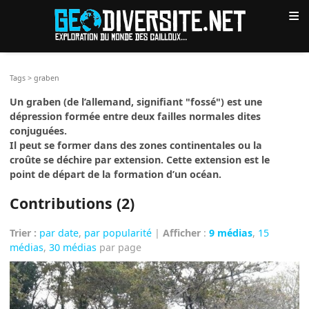
≡
Tags
>
graben
Un graben (de l’allemand, signifiant "fossé") est une
dépression formée entre deux failles normales dites
conjuguées.
Il peut se former dans des zones continentales ou la
croûte se déchire par extension. Cette extension est le
point de départ de la formation d’un océan.
Contributions (2)
Trier :
par date
,
par popularité
|
Afficher
:
9 médias
,
15
médias
,
30 médias
par page