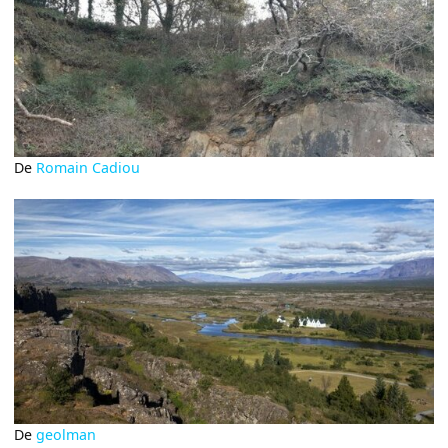
De
Romain Cadiou
De
geolman