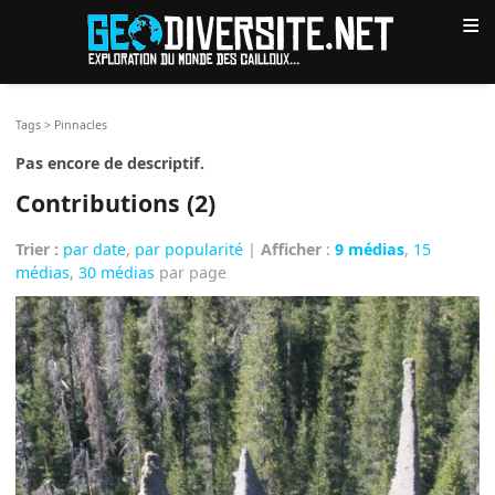
≡
Tags
>
Pinnacles
Pas encore de descriptif.
Contributions (2)
Trier :
par date
,
par popularité
|
Afficher
:
9 médias
,
15
médias
,
30 médias
par page