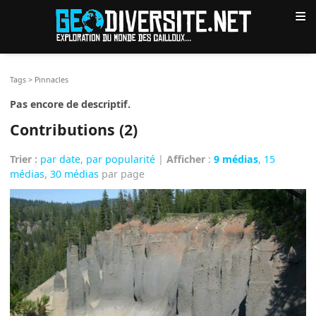
≡
Tags
>
Pinnacles
Pas encore de descriptif.
Contributions (2)
Trier :
par date
,
par popularité
|
Afficher
:
9 médias
,
15
médias
,
30 médias
par page