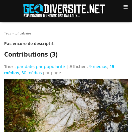
≡
Tags
>
tuf calcaire
Pas encore de descriptif.
Contributions (3)
Trier :
par date
,
par popularité
|
Afficher
:
9 médias
,
15
médias
,
30 médias
par page