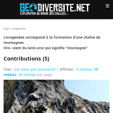
≡
Tags
>
orogenèse
L’orogenèse correspond à la formation d’une chaîne de
montagnes.
Oro- vient du latin
oros
qui signifie "montagne"
Contributions (5)
Trier :
par date
,
par popularité
|
Afficher
:
9 médias
,
15
médias
,
30 médias
par page