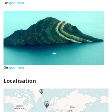
De
geolman
De
geolman
Localisation