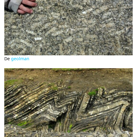
De
geolman