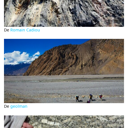
De
Romain Cadiou
De
geolman