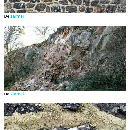
De
zarmel
De
zarmel