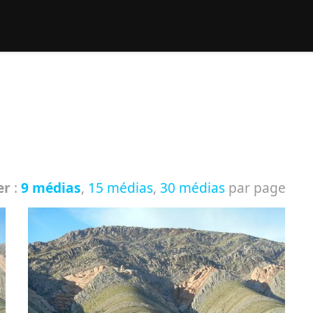
rcher :
er
:
9 médias
,
15 médias
,
30 médias
par page