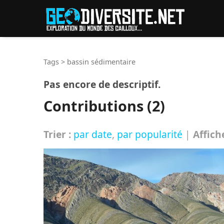
Reche
Tags
>
bassin sédimentaire
Pas encore de descriptif.
Contributions (2)
Trier :
par date
,
par popularité
|
Affich