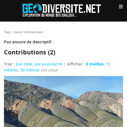
≡
Tags
>
bassin sédimentaire
Pas encore de descriptif.
Contributions (2)
Trier :
par date
,
par popularité
|
Afficher
:
9 médias
,
15
médias
,
30 médias
par page