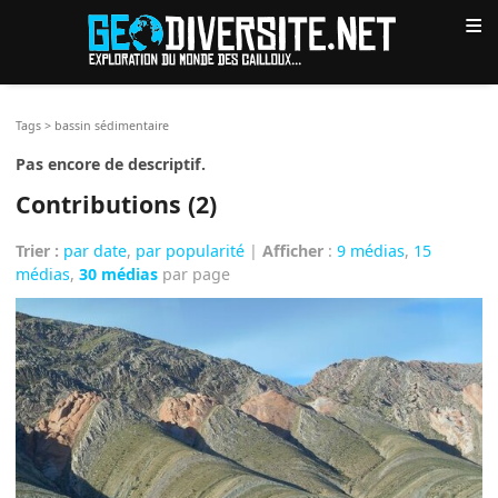
≡
Tags
>
bassin sédimentaire
Pas encore de descriptif.
Contributions (2)
Trier :
par date
,
par popularité
|
Afficher
:
9 médias
,
15
médias
,
30 médias
par page