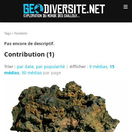
≡
Tags
>
fonderie
Pas encore de descriptif.
Contribution (1)
Trier :
par date
,
par popularité
|
Afficher
:
9 médias
,
15
médias
,
30 médias
par page