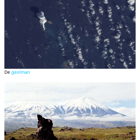
De
geolman