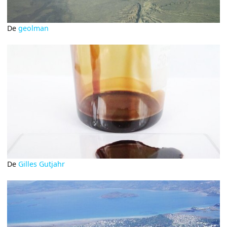
De
geolman
De
Gilles Gutjahr