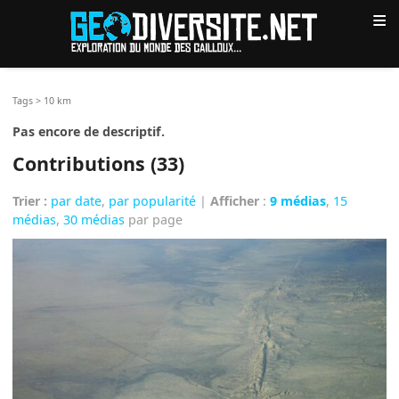
≡
Tags
>
10 km
Pas encore de descriptif.
Contributions (33)
Trier :
par date
,
par popularité
|
Afficher
:
9 médias
,
15
médias
,
30 médias
par page