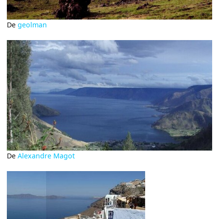
De
geolman
De
Alexandre Magot