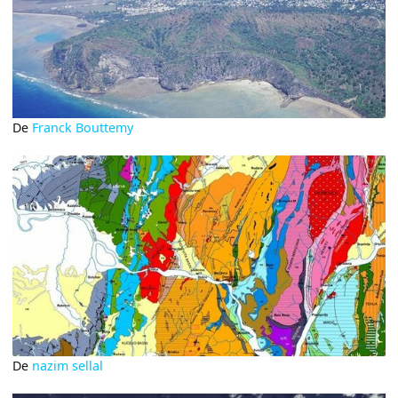
De
Franck Bouttemy
De
nazim sellal