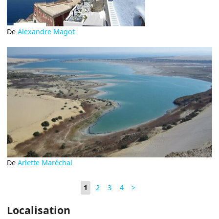
De
Alexandre Magot
De
Arlette Maréchal
1
2
3
4
>
Localisation