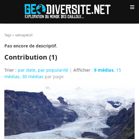
≡
Tags
>
vatnajoküll
Pas encore de descriptif.
Contribution (1)
Trier :
par date
,
par popularité
|
Afficher
:
9 médias
,
15
médias
,
30 médias
par page