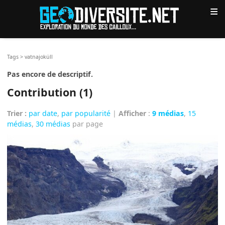
≡
Tags
>
vatnajoküll
Pas encore de descriptif.
Contribution (1)
Trier :
par date
,
par popularité
|
Afficher
:
9 médias
,
15
médias
,
30 médias
par page