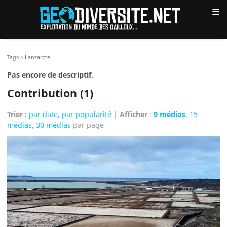
≡
Tags
>
Lanzarote
Pas encore de descriptif.
Contribution (1)
Trier :
par date
,
par popularité
|
Afficher
:
9 médias
,
15
médias
,
30 médias
par page