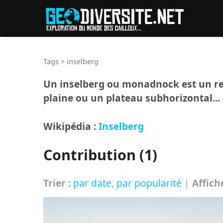
Reche
Tags
>
inselberg
Un inselberg ou monadnock est un reli
plaine ou un plateau subhorizontal...
Wikipédia :
Inselberg
Contribution (1)
Trier :
par date
,
par popularité
|
Affich