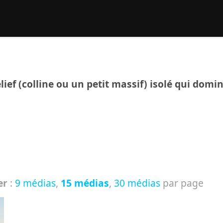
rcher :
ef (colline ou un petit massif) isolé qui domi
er
:
9 médias
,
15 médias
,
30 médias
par page