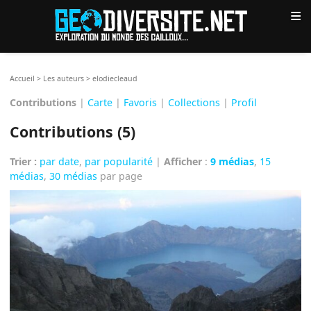
≡
Accueil
>
Les auteurs
>
elodiecleaud
Contributions
|
Carte
|
Favoris
|
Collections
|
Profil
Contributions (5)
Trier :
par date
,
par popularité
|
Afficher
:
9 médias
,
15
médias
,
30 médias
par page