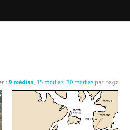
rcher :
er
:
9 médias
,
15 médias
,
30 médias
par page