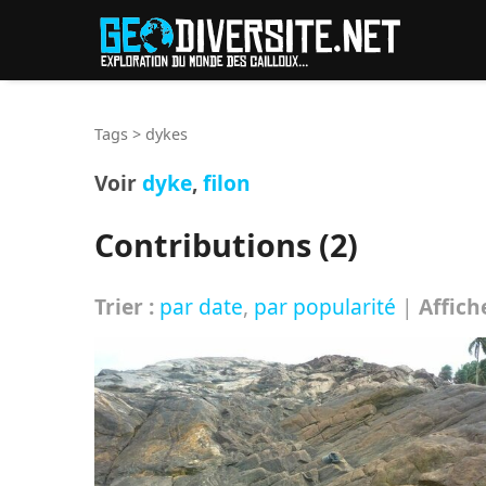
Reche
Tags
>
dykes
Voir
dyke
,
filon
Contributions (2)
Trier :
par date
,
par popularité
|
Affich