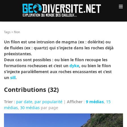
≡
Tags
>
filon
Un filon est une intrusion de magma (ex : dolérite) ou
de fluides (ex : quartz) qui s’injecte dans les roches déjà
préexistantes.
Deux cas sont possibles : ou bien le filon recoupe les
formations rocheuses et c’est un
dyke
, ou bien le filon
s’injecte paralèllement aux roches encassantes et c’est
un
sill
.
Contributions (32)
Trier :
par date
,
par popularité
|
Afficher
:
9 médias
,
15
médias
,
30 médias
par page