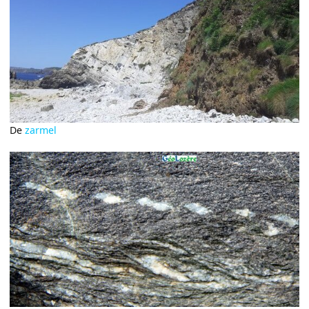
De
zarmel