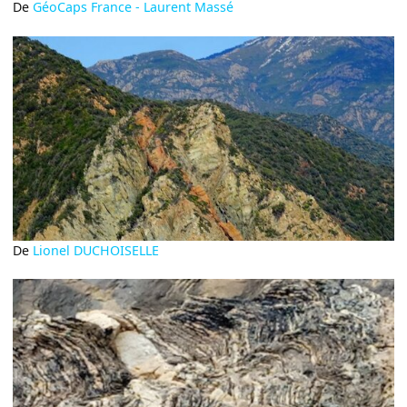
De
GéoCaps France - Laurent Massé
De
Lionel DUCHOISELLE