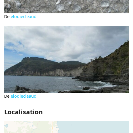
De
elodiecleaud
De
elodiecleaud
Localisation