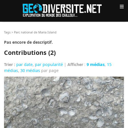
≡
Tags
>
Parc national de Maria Island
Pas encore de descriptif.
Contributions (2)
Trier :
par date
,
par popularité
|
Afficher
:
9 médias
,
15
médias
,
30 médias
par page